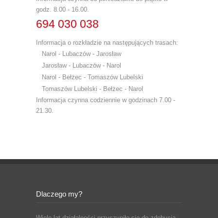
godz. 8.00 - 16.00.
694 030 038
Informacja o rozkładzie na następujących trasach:
Narol - Lubaczów - Jarosław
Jarosław - Lubaczów - Narol
Narol - Bełżec - Tomaszów Lubelski
Tomaszów Lubelski - Bełżec - Narol
Informacja czynna codziennie w godzinach 7.00 -
21.30.
Dlaczego my?
Wiele lat działalności przyczyniło się do zdobycia