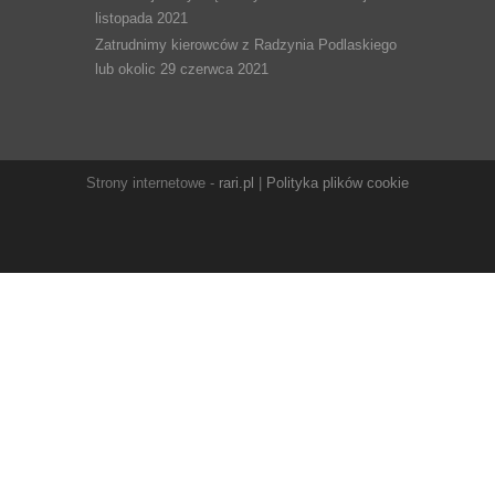
listopada 2021
Zatrudnimy kierowców z Radzynia Podlaskiego
lub okolic
29 czerwca 2021
Strony internetowe -
rari.pl
|
Polityka plików cookie