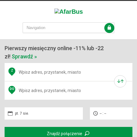
Pierwszy miesięczny online -11% lub -22
zł!
Sprawdź »
Z
DO
pt. 7 sie.
-- : --
Znajdź połączenie