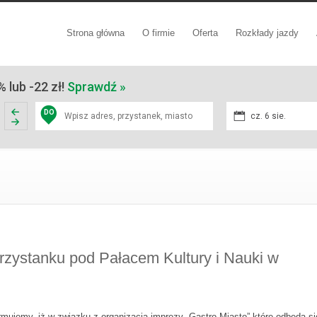
Strona główna
O firmie
Oferta
Rozkłady jazdy
 lub -22 zł!
Sprawdź »
DO
cz. 6 sie.
przystanku pod Pałacem Kultury i Nauki w
rmujemy, iż w związku z organizacją imprezy „Gastro Miasto” które odbędą si