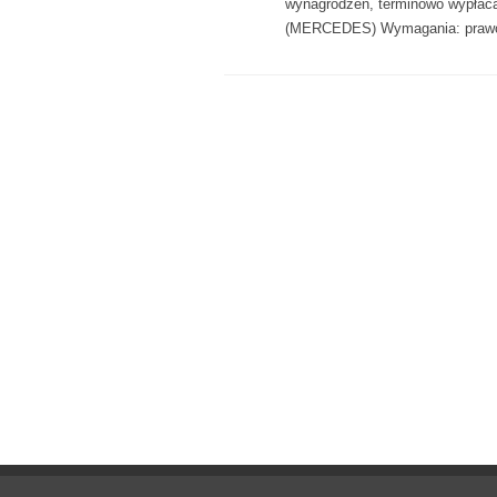
wynagrodzeń, terminowo wypła
(MERCEDES) Wymagania: prawo