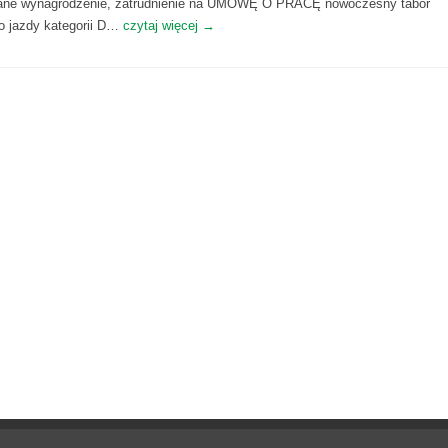
cane wynagrodzenie, zatrudnienie na UMOWĘ O PRACĘ nowoczesny tabor
 jazdy kategorii D…
czytaj więcej →