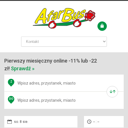
Pierwszy miesięczny online -11% lub -22
zł!
Sprawdź »
Z
DO
so. 8 sie.
-- : --