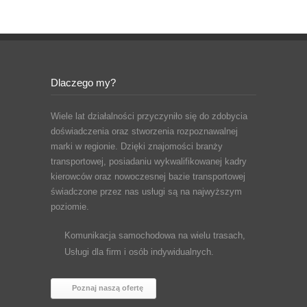
Dlaczego my?
Wiele lat działalności przyczyniło się do zdobycia
doświadczenia oraz stworzenia rozpoznawalnej
marki w regionie. Dzięki znajomości branży
transportowej, posiadaniu wykwalifikowanej kadry
kierowców oraz nowoczesnej bazie transportowej
świadczone przez nas usługi są na najwyższym
poziomie.
Komunikacja samochodowa na wielu trasach,
Usługi dla firm i osób indywidualnych.
Poznaj naszą ofertę