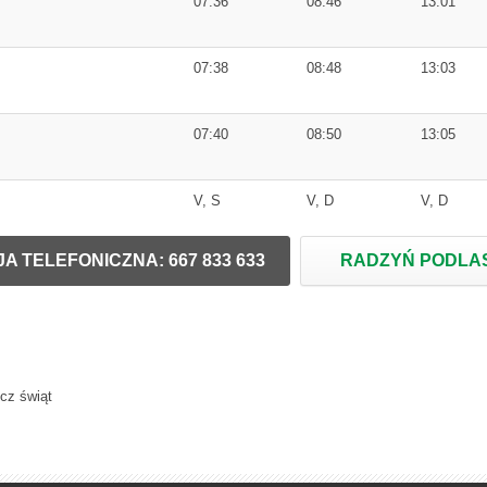
07:36
08:46
13:01
07:38
08:48
13:03
07:40
08:50
13:05
V, S
V, D
V, D
A TELEFONICZNA: 667 833 633
RADZYŃ PODLAS
ócz świąt