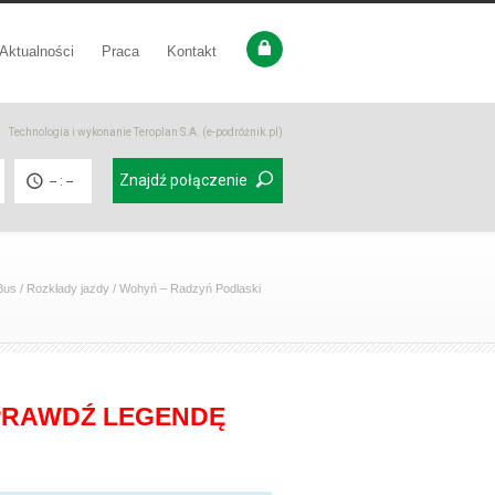
Aktualności
Praca
Kontakt
Technologia i wykonanie
Teroplan S.A. (e-podróżnik.pl)
Znajdź połączenie
-- : --
Bus
/
Rozkłady jazdy
/
Wohyń – Radzyń Podlaski
SPRAWDŹ LEGENDĘ